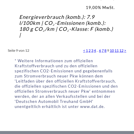
19,00% MwSt.
Energieverbrauch (komb.): 7.9
l/100km | CO₂-Emissionen (komb.):
180 g CO₂/km | CO₂-Klasse: F (komb.)
|
Seite 9 von 12
<
1
2
3
4
..
6
7
8
9
10
11
12
>
* Weitere Informationen zum offiziellen
Kraftstoffverbrauch und zu den offiziellen
spezifischen CO2-Emissionen und gegebenenfalls
zum Stromverbrauch neuer Pkw können dem
'Leitfaden über den offiziellen Kraftstoffverbrauch,
die offiziellen spezifischen CO2-Emissionen und den
offiziellen Stromverbrauch neuer Pkw' entnommen
werden, der an allen Verkaufsstellen und bei der
'Deutschen Automobil Treuhand GmbH'
unentgeltlich erhältlich ist unter www.dat.de.