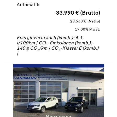
Automatik
33.990 € (Brutto)
28.563 € (Netto)
19,00% MwSt.
Energieverbrauch (komb.): 6.1
l/100km | CO₂-Emissionen (komb.):
140 g CO₂/km | CO₂-Klasse: E (komb.)
|