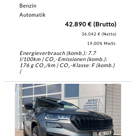
Benzin
Automatik
42.890 € (Brutto)
36.042 € (Netto)
19,00% MwSt.
Energieverbrauch (komb.): 7.7
l/100km | CO₂-Emissionen (komb.):
176 g CO₂/km | CO₂-Klasse: F (komb.)
|