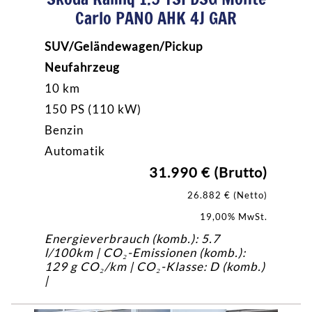
Carlo PANO AHK 4J GAR
SUV/Geländewagen/Pickup
Neufahrzeug
10 km
150 PS (110 kW)
Benzin
Automatik
31.990 € (Brutto)
26.882 € (Netto)
19,00% MwSt.
Energieverbrauch (komb.): 5.7
l/100km | CO₂-Emissionen (komb.):
129 g CO₂/km | CO₂-Klasse: D (komb.)
|