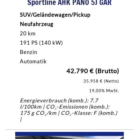
Sportline AHK PANO 5J GAR
SUV/Geländewagen/Pickup
Neufahrzeug
20 km
191 PS (140 kW)
Benzin
Automatik
42.790 € (Brutto)
35.958 € (Netto)
19,00% MwSt.
Energieverbrauch (komb.): 7.7
l/100km | CO₂-Emissionen (komb.):
175 g CO₂/km | CO₂-Klasse: F (komb.)
|