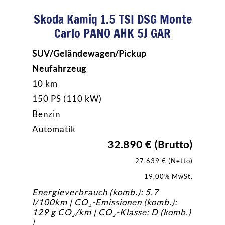
Skoda Kamiq 1.5 TSI DSG Monte
Carlo PANO AHK 5J GAR
SUV/Geländewagen/Pickup
Neufahrzeug
10 km
150 PS (110 kW)
Benzin
Automatik
32.890 € (Brutto)
27.639 € (Netto)
19,00% MwSt.
Energieverbrauch (komb.): 5.7
l/100km | CO₂-Emissionen (komb.):
129 g CO₂/km | CO₂-Klasse: D (komb.)
|