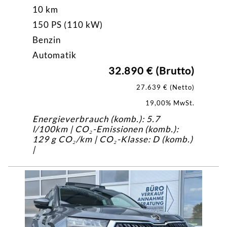
10 km
150 PS (110 kW)
Benzin
Automatik
32.890 € (Brutto)
27.639 € (Netto)
19,00% MwSt.
Energieverbrauch (komb.): 5.7
l/100km | CO₂-Emissionen (komb.):
129 g CO₂/km | CO₂-Klasse: D (komb.)
|