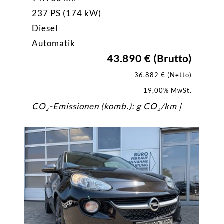
237 PS (174 kW)
Diesel
Automatik
43.890 € (Brutto)
36.882 € (Netto)
19,00% MwSt.
CO₂-Emissionen (komb.): g CO₂/km |