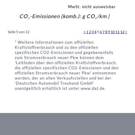
MwSt. nicht ausweisbar
CO₂-Emissionen (komb.): g CO₂/km |
Seite 5 von 12
<
1
2
3
4
5
6
7
8
9
10
11
12
>
* Weitere Informationen zum offiziellen
Kraftstoffverbrauch und zu den offiziellen
spezifischen CO2-Emissionen und gegebenenfalls
zum Stromverbrauch neuer Pkw können dem
'Leitfaden über den offiziellen Kraftstoffverbrauch,
die offiziellen spezifischen CO2-Emissionen und den
offiziellen Stromverbrauch neuer Pkw' entnommen
werden, der an allen Verkaufsstellen und bei der
'Deutschen Automobil Treuhand GmbH'
unentgeltlich erhältlich ist unter www.dat.de.