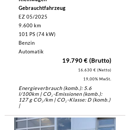
Gebrauchtfahrzeug
EZ 05/2025
9.600 km
101 PS (74 kW)
Benzin
Automatik
19.790 € (Brutto)
16.630 € (Netto)
19,00% MwSt.
Energieverbrauch (komb.): 5.6
l/100km | CO₂-Emissionen (komb.):
127 g CO₂/km | CO₂-Klasse: D (komb.)
|