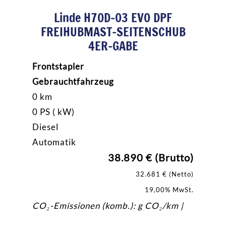
Linde H70D-03 EVO DPF
FREIHUBMAST-SEITENSCHUB
4ER-GABE
Frontstapler
Gebrauchtfahrzeug
0 km
0 PS ( kW)
Diesel
Automatik
38.890 € (Brutto)
32.681 € (Netto)
19,00% MwSt.
CO₂-Emissionen (komb.): g CO₂/km |