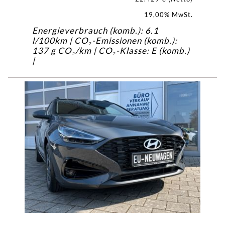
19,00% MwSt.
Energieverbrauch (komb.): 6.1
l/100km | CO₂-Emissionen (komb.):
137 g CO₂/km | CO₂-Klasse: E (komb.)
|