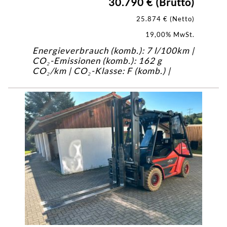
30.790 € (Brutto)
25.874 € (Netto)
19,00% MwSt.
Energieverbrauch (komb.): 7 l/100km |
CO₂-Emissionen (komb.): 162 g
CO₂/km | CO₂-Klasse: F (komb.) |