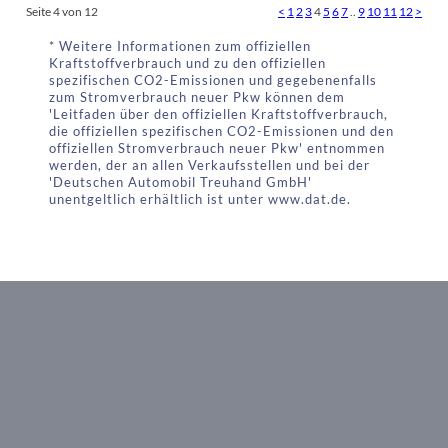
Seite 4 von 12
<
1
2
3
4
5
6
7
..
9
10
11
12
>
* Weitere Informationen zum offiziellen
Kraftstoffverbrauch und zu den offiziellen
spezifischen CO2-Emissionen und gegebenenfalls
zum Stromverbrauch neuer Pkw können dem
'Leitfaden über den offiziellen Kraftstoffverbrauch,
die offiziellen spezifischen CO2-Emissionen und den
offiziellen Stromverbrauch neuer Pkw' entnommen
werden, der an allen Verkaufsstellen und bei der
'Deutschen Automobil Treuhand GmbH'
unentgeltlich erhältlich ist unter www.dat.de.