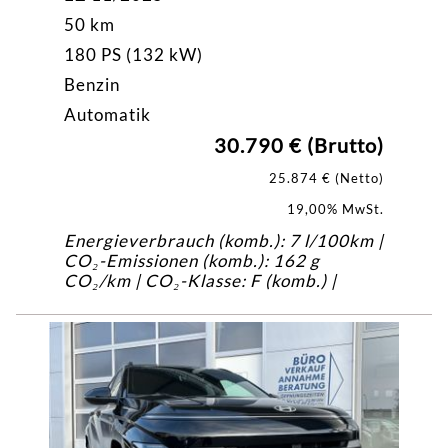
50 km
180 PS (132 kW)
Benzin
Automatik
30.790 € (Brutto)
25.874 € (Netto)
19,00% MwSt.
Energieverbrauch (komb.): 7 l/100km |
CO₂-Emissionen (komb.): 162 g
CO₂/km | CO₂-Klasse: F (komb.) |