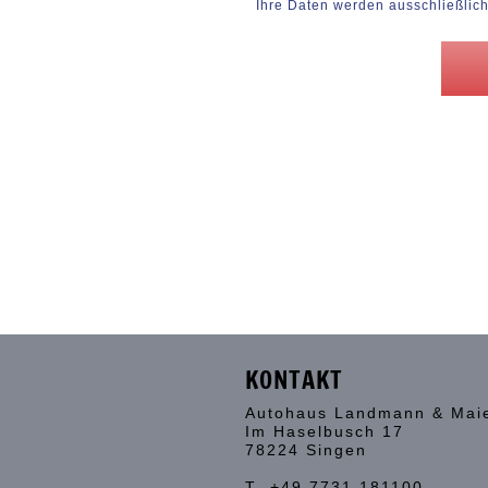
Ihre Daten werden ausschließlich
KONTAKT
Autohaus Landmann & Mai
Im Haselbusch 17
78224 Singen
T +49 7731 181100