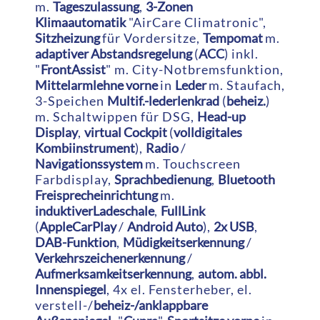
m.
Tageszulassung
,
3-Zonen
Klimaautomatik
"AirCare Climatronic",
Sitzheizung
für Vordersitze,
Tempomat
m.
adaptiver Abstandsregelung
(
ACC
) inkl.
"
FrontAssist
" m. City-Notbremsfunktion,
Mittelarmlehne vorne
in
Leder
m. Staufach,
3-Speichen
Multif.-lederlenkrad
(
beheiz.
)
m. Schaltwippen für DSG,
Head-up
Display
,
virtual Cockpit
(
volldigitales
Kombiinstrument
),
Radio
/
Navigationssystem
m. Touchscreen
Farbdisplay,
Sprachbedienung
,
Bluetooth
Freisprecheinrichtung
m.
induktiverLadeschale
,
FullLink
(
AppleCarPlay
/
Android Auto
),
2x USB
,
DAB-Funktion
,
Müdigkeitserkennung
/
Verkehrszeichenerkennung
/
Aufmerksamkeitserkennung
,
autom. abbl.
Innenspiegel
, 4x el. Fensterheber, el.
verstell-/
beheiz-/anklappbare