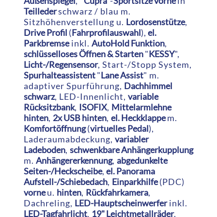
Außenspiegel
, "
Cupra
"-
Sportsitze vorne
in
Teilleder
schwarz / blau m.
Sitzhöhenverstellung u.
Lordosenstütze
,
Drive Profil
(
Fahrprofilauswahl
),
el.
Parkbremse
inkl.
AutoHold Funktion
,
schlüsselloses Öffnen & Starten
"
KESSY
",
Licht-/Regensensor
, Start-/Stopp System,
Spurhalteassistent
"
Lane Assist
" m.
adaptiver Spurführung,
Dachhimmel
schwarz
, LED-Innenlicht,
variable
Rücksitzbank
,
ISOFIX
,
Mittelarmlehne
hinten
,
2x USB hinten
,
el. Heckklappe
m.
Komfortöffnung
(
virtuelles Pedal
),
Laderaumabdeckung,
variabler
Ladeboden
,
schwenkbare Anhängerkupplung
m.
Anhängererkennung
,
abgedunkelte
Seiten-/Heckscheibe
,
el. Panorama
Aufstell-/Schiebedach
,
Einparkhilfe
(PDC)
vorne
u.
hinten
,
Rückfahrkamera
,
Dachreling,
LED-Hauptscheinwerfer
inkl.
LED-Tagfahrlicht
,
19" Leichtmetallräder
.