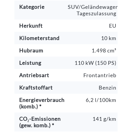
Kategorie
SUV/Geländewagen/Pick
Tageszulassung
Herkunft
EU
Kilometerstand
10 km
Hubraum
1.498 cm³
Leistung
110 kW (150 PS)
Antriebsart
Frontantrieb
Kraftstoffart
Benzin
Energieverbrauch
6,2 l/100km
(komb.) *
CO₂-Emissionen
141 g/km
(gew. komb.) *