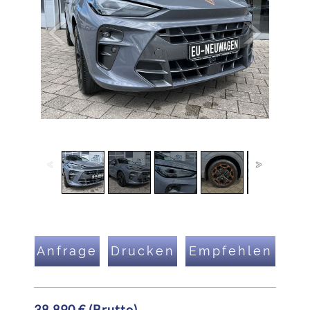
1
/
28
Anfrage
Drucken
Empfehlen
38.890 € (Brutto)